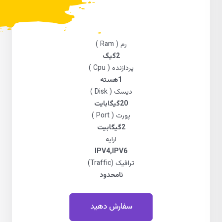
رم ( Ram )
2گیگ
پردازنده ( Cpu )
1هسته
دیسک ( Disk )
20گیگابایت
پورت ( Port )
2گیگابیت
ارایه
IPV4,IPV6
ترافیک (Traffic)
نامحدود
سفارش دهید