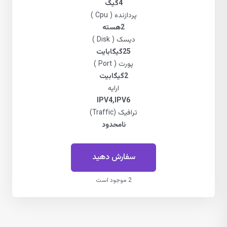
4گیگ
پردازنده ( Cpu )
2هسته
دیسک ( Disk )
25گیگابایت
پورت ( Port )
2گیگابیت
ارایه
IPV4,IPV6
ترافیک (Traffic)
نامحدود
سفارش دهید
2 موجود است